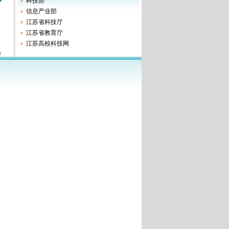
科技部
关于2023年度重点实验室开放研究...
信息产业部
关于2023年度重点实验室开放研究...
江苏省科技厅
“宽带无线通信与传感网技术”教...
江苏省教育厅
江苏高校科技网