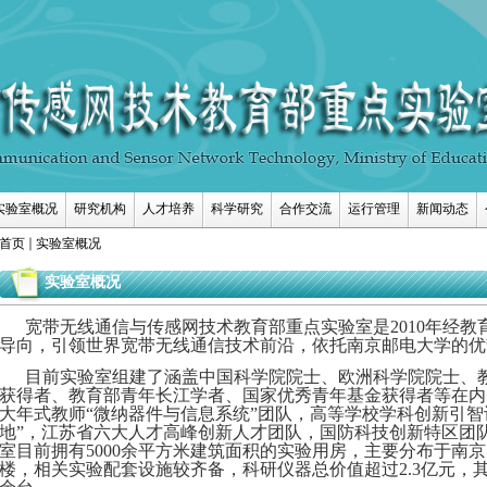
实验室概况
研究机构
人才培养
科学研究
合作交流
运行管理
新闻动态
首页
实验室概况
实验室概况
宽带无线通信与传感网技术教育部重点实验室是
2010年经
导向，引领世界宽带无线通信技术前沿，依托南京邮电大学的优
目前实验室组建了涵盖中国科学院院士、欧洲科学院院士、
获得者、教育部青年长江学者、国家优秀青年基金获得者等在内
大年式教师“微纳器件与信息系统”团队，高等学校学科创新引智
地”，江苏省六大人才高峰创新人才团队，国防科技创新特区团
室目前拥有5000余平方米建筑面积的实验用房，主要分布于南
楼，相关实验配套设施较齐备，科研仪器总价值超过2.3亿元，其