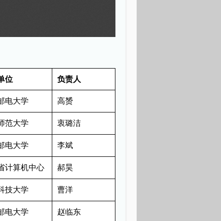
单位
负责人
邮电大学
高赟
师范大学
衷璐洁
邮电大学
李斌
省计算机中心
郝昊
科技大学
曹洋
邮电大学
赵临东