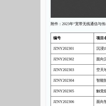
附件：
2023
年“宽带
无线
通信与传
编号
项目
JZNY202301
沉浸
JZNY202302
面向
JZNY202303
空天
JZNY202304
智能
JZNY202305
触觉
JZNY202306
面向