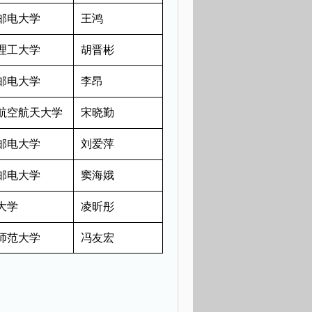
邮电大学
王鸿
理工大学
胡晋彬
邮电大学
李昂
航空航天大学
宋晓勤
邮电大学
刘爱萍
邮电大学
窦海娥
大学
凌昕彤
师范大学
冯友宏