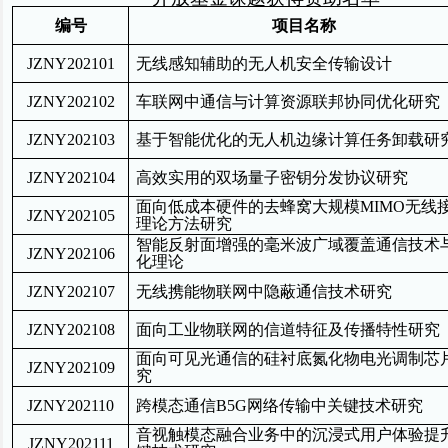
编号
项目名称
JZNY202101
无线感知辅助的无人机安全传输设计
JZNY202102
车联网中通信与计算资源联邦协同优化研究
JZNY202103
基于智能优化的无人机边缘计算任务卸载研
JZNY202104
高效实用的双场量子密钥分发协议研究
面向低成本硬件的去蜂窝大规模
MIMO
无线
JZNY202105
理论方法研究
智能反射面增强的毫米波广域覆盖通信技术
JZNY202106
化理论
JZNY202107
无线携能物联网中隐蔽通信技术研究
JZNY202108
面向工业物联网的信道特征及传播特性研究
面向可见光通信的硅衬底氮化物电光调制芯
JZNY202109
究
JZNY202110
跨模态通信
B5G
网络传输中关键技术研究
音视触模态融合业务中的沉浸式用户体验提
JZNY202111