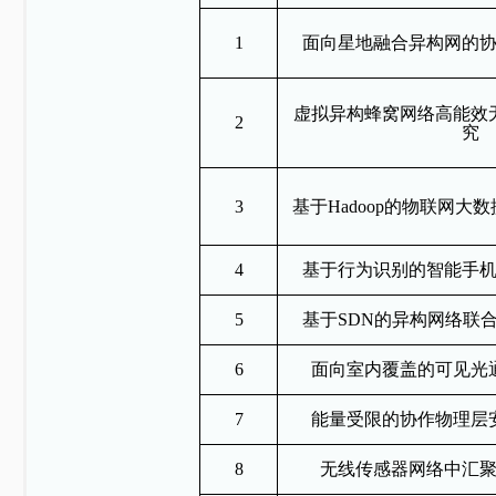
1
面向星地融合异构网的
虚拟异构蜂窝网络高能效
2
究
3
基于Hadoop的物联网大
4
基于行为识别的智能手
5
基于SDN的异构网络联
6
面向室内覆盖的可见光
7
能量受限的协作物理层
8
无线传感器网络中汇