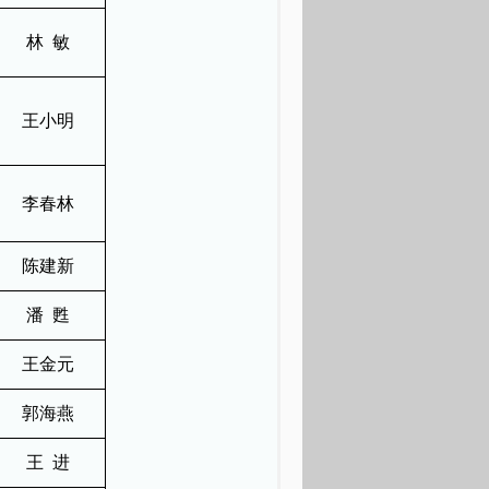
林 敏
王小明
李春林
陈建新
潘 甦
王金元
郭海燕
王 进