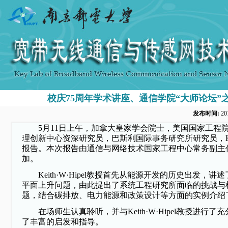
校庆75周年学术讲座、通信学院“大师论坛”之加
发布时间:
20
5
月
11
日上午，加拿大皇家学会院士，美国国家工程
理创新中心资深研究员，巴斯利国际事务研究所研究员，
报告。本次报告由通信与网络技术国家工程中心常务副主
加。
Keith·W·Hipel
教授首先从能源开发的历史出发，讲述
平面上升问题，由此提出了系统工程研究所面临的挑战与
题，结合碳排放、电力能源和政策设计等方面的实例介绍
在场师生认真聆听，并与
Keith·W·Hipel
教授进行了充
了丰富的启发和指导。