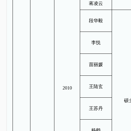
蒋凌云
段华毅
李悦
苗丽媛
王陆玄
2010
硕
王苏丹
杨鹤