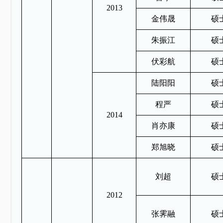
2013
金伟晟
硕
朱振江
硕
伏彩航
硕
陆阳阳
硕
程严
硕
2014
肖亦康
硕
郑旭晓
硕
刘超
硕
2012
张霁融
硕