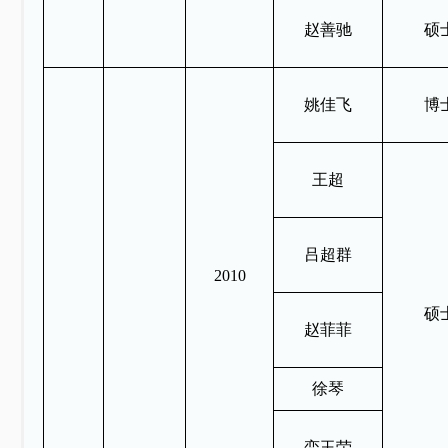
赵善驰
硕
姚佳飞
博
王超
吕超群
2010
硕
赵菲菲
徐琴
栾玉荣