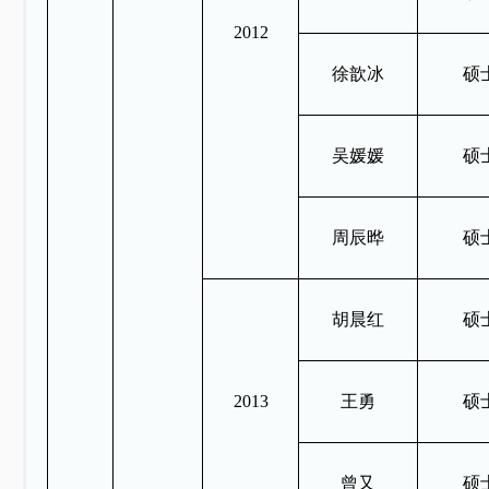
2012
徐歆冰
硕
吴媛媛
硕
周辰晔
硕
胡晨红
硕
2013
王勇
硕
曾又
硕