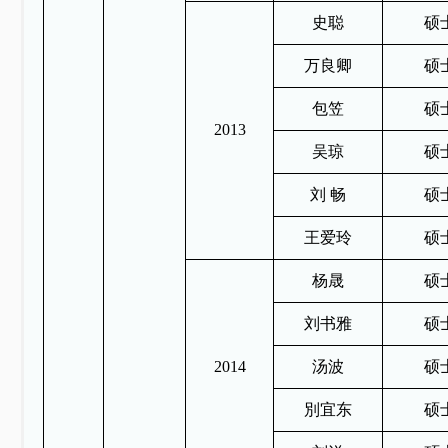
史聪
硕
万良卿
硕
包笠
硕
2013
吴琼
硕
刘 畅
硕
王爱玲
硕
杨晟
硕
刘书雅
硕
2014
汤波
硕
別宜东
硕