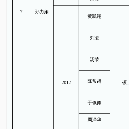
7
孙力娟
黄凯翔
刘凌
汤荣
陈常超
2012
硕
于佩佩
周泽华