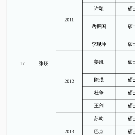
许颖
硕
2011
岳振国
硕
李现坤
硕
姜凯
硕
17
张瑛
陈强
硕
2012
杜争
硕
王剑
硕
苏昀
硕
2013
巴京
硕