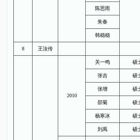
陈思雨
朱春
韩稳稳
8
王汝传
关一鸣
硕
张吉
硕
张增
硕
2010
邵菊
硕
杨寒冰
硕
刘禹
硕