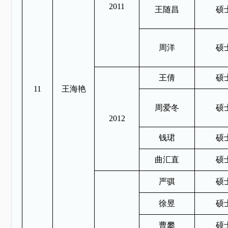
2011
王随昌
硕
周洋
硕
王倩
硕
11
王海艳
周爱冬
硕
2012
钱珺
硕
曲汇直
硕
严骐
硕
徐昱
硕
曹攀
硕