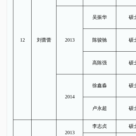
吴振华
硕
12
刘蕾蕾
2013
陈骏驰
硕
高陈强
硕
徐鑫淼
硕
2014
卢永超
硕
李志贞
硕
2013