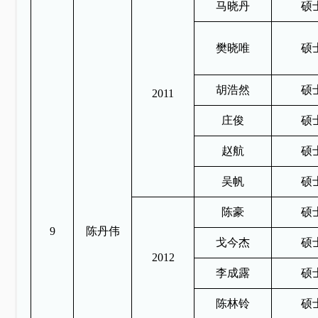
马晓丹
硕
樊晓唯
硕
胡浩然
硕
2011
庄俊
硕
赵航
硕
吴帆
硕
陈豪
硕
9
陈丹伟
戈今杰
硕
2012
李成露
硕
陈林铃
硕