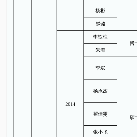
杨彬
赵璐
李铁柱
博
朱海
季斌
杨承杰
2014
瞿佳雯
硕
张小飞