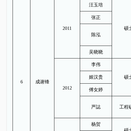
汪玉培
张正
2011
硕
陈泓
吴晓晓
李伟
姬汉贵
硕
6
成谢锋
2012
傅女婷
严誌
工程
杨贺
硕