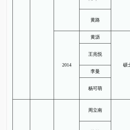
黄路
黄沥
王兆悦
2014
硕
李曼
杨可萌
周立南