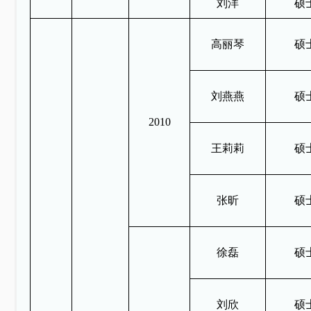
刘洋
硕
高丽琴
硕
刘燕燕
硕
2010
王莉莉
硕
张昕
硕
徐磊
硕
刘欣
硕