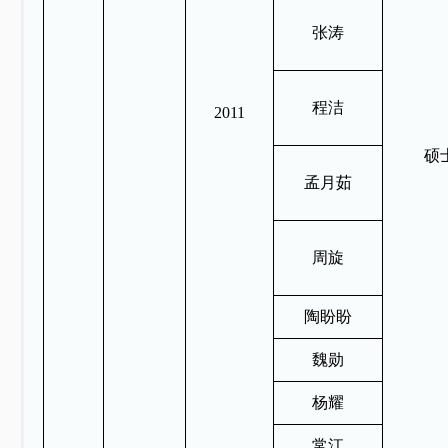
张涛
程洁
2011
硕
孟月茹
周旋
陶盼盼
魏勋
杨耀
常江