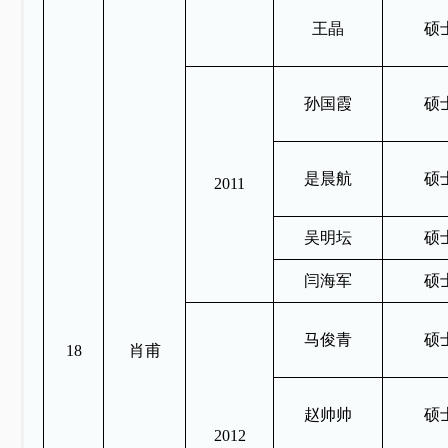
王晶
硕
孙国霞
硕
是晨航
硕
2011
吴明坛
硕
闫海军
硕
马俊青
硕
18
肖甫
赵帅帅
硕
2012