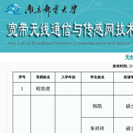
无
发布时间:
20
序号
导师姓名
入学年份
学生姓名
攻读
1
程崇虎
韩凯
硕
朱祥祥
硕