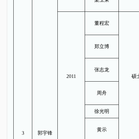
董程宏
郑立博
张志龙
2011
硕
周舟
徐光明
黄示
3
郭宇锋