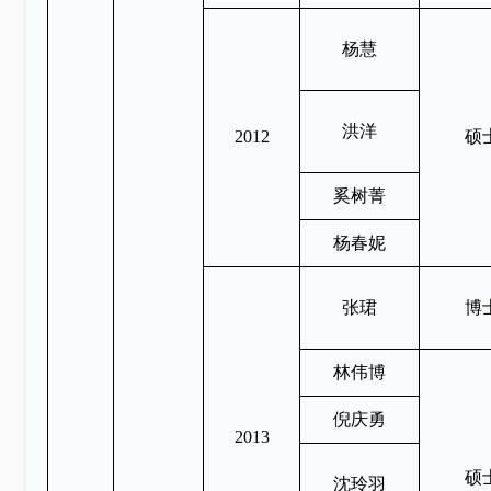
杨慧
洪洋
2012
硕
奚树菁
杨春妮
张珺
博
林伟博
倪庆勇
2013
硕
沈玲羽