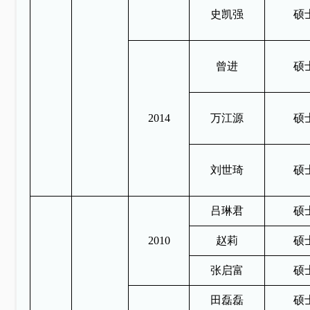
史凯强
硕
曾进
硕
2014
万江源
硕
刘世琦
硕
吕琳君
硕
2010
赵莉
硕
张启富
硕
田磊磊
硕