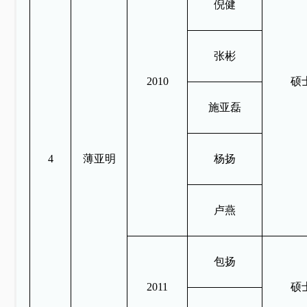
倪健
张彬
2010
硕
施亚磊
4
薄亚明
杨扬
卢燕
包扬
2011
硕