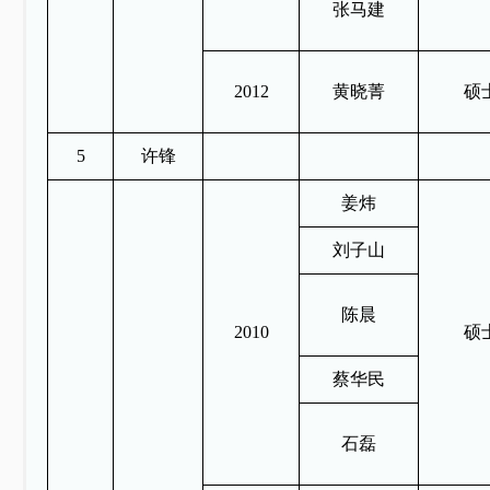
张马建
2012
黄晓菁
硕
5
许锋
姜炜
刘子山
陈晨
2010
硕
蔡华民
石磊