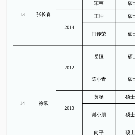
宋韦
硕
13
张长春
王坤
硕
2014
闫传荣
硕
岳恒
硕
2012
陈小青
硕
黄杨
硕士
14
徐跃
2013
谢小朋
硕士
向平
硕士