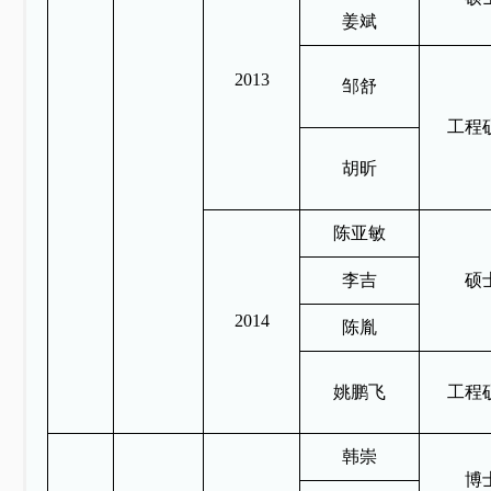
姜斌
2013
邹舒
工程
胡昕
陈亚敏
李吉
硕
2014
陈胤
姚鹏飞
工程
韩崇
博